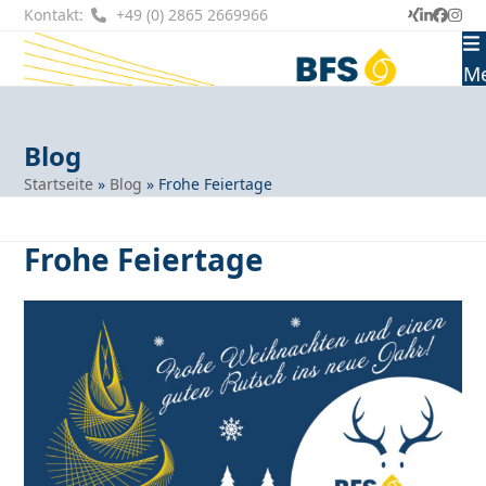
Skip
Kontakt:
+49 (0) 2865 2669966
Xing
LinkedI
Faceb
Ins
to
content
M
Blog
Startseite
»
Blog
»
Frohe Feiertage
Frohe Feiertage