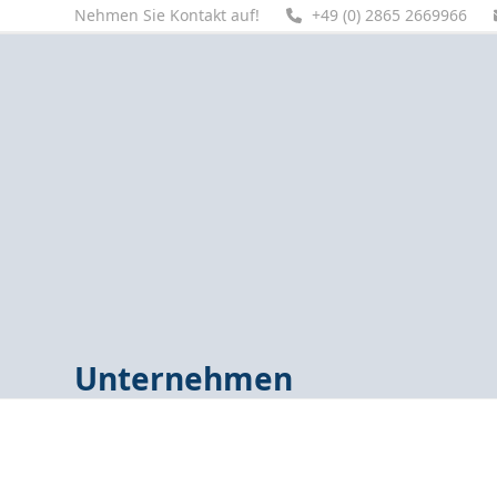
Skip
Nehmen Sie Kontakt auf!
+49 (0) 2865 2669966
to
content
Home
Unternehmen
Produkte
Fluidservice
Se
Unternehmen