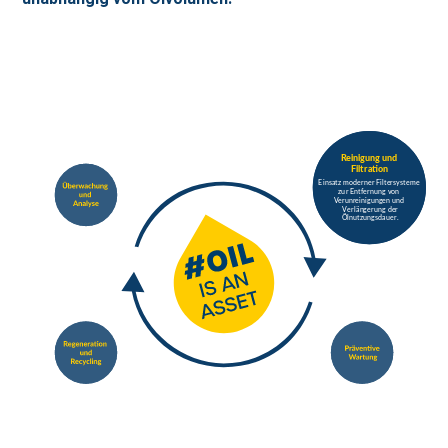
R
einigung und
tion
F
ilt
r
a
E
ins
a
tz moderne
r
F
il
t
e
r
s
y
s
t
eme
zu
r
E
n
tf
ernung
v
on
V
erun
r
einigun
g
en und
V
erlän
g
erung de
r
Ö
lnutzungsdaue
r
.