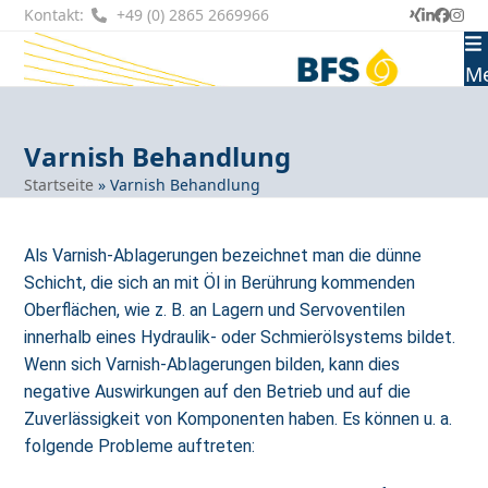
Skip
Kontakt:
+49 (0) 2865 2669966
Xing
LinkedI
Faceb
Ins
to
content
M
Varnish Behandlung
Startseite
»
Varnish Behandlung
Als Varnish-Ablagerungen bezeichnet man die dünne
Schicht, die sich an mit Öl in Berührung kommenden
Oberflächen, wie z. B. an Lagern und Servoventilen
innerhalb eines Hydraulik- oder Schmierölsystems bildet.
Wenn sich Varnish-Ablagerungen bilden, kann dies
negative Auswirkungen auf den Betrieb und auf die
Zuverlässigkeit von Komponenten haben. Es können u. a.
folgende Probleme auftreten: