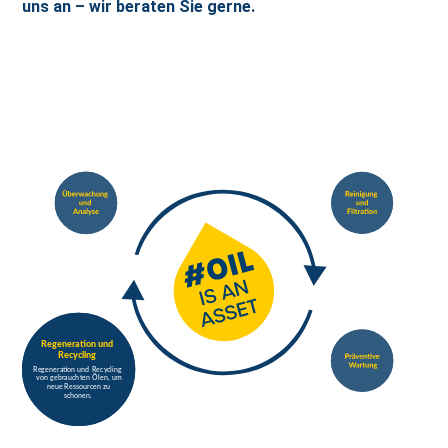
uns an – wir beraten Sie gerne.
tion und
R
e
g
ene
r
a
R
ec
y
cling
R
e
g
ene
r
a
tion und
R
ec
y
cling
Ö
v
on
g
eb
r
auc
h
t
en
len, um
neue
R
essou
r
c
en zu
schonen.