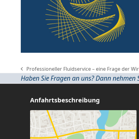
Professioneller Fluidservice – eine Frage der Wir
previous
Haben Sie Fragen an uns? Dann nehmen Sie
post:
Anfahrtsbeschreibung