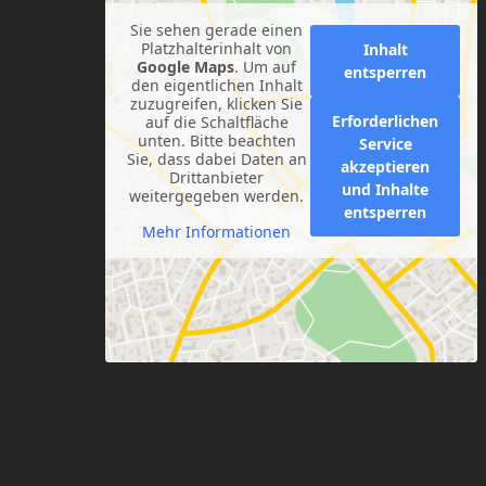
Sie sehen gerade einen
Platzhalterinhalt von
Inhalt
Google Maps
. Um auf
entsperren
den eigentlichen Inhalt
zuzugreifen, klicken Sie
Erforderlichen
auf die Schaltfläche
unten. Bitte beachten
Service
Sie, dass dabei Daten an
akzeptieren
Drittanbieter
und Inhalte
weitergegeben werden.
entsperren
Mehr Informationen