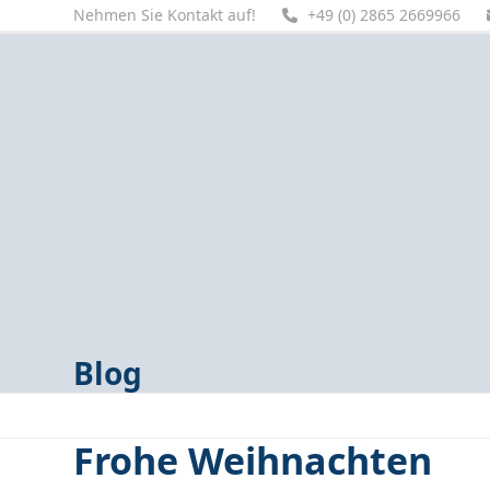
Skip
Nehmen Sie Kontakt auf!
+49 (0) 2865 2669966
to
content
Home
Unternehmen
Produkte
Fluidservice
Se
Blog
Frohe Weihnachten