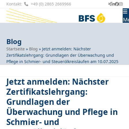
Skip
Kontakt:
+49 (0) 2865 2669966
Xing
LinkedI
Faceb
Ins
to
content
M
Blog
Startseite
»
Blog
»
Jetzt anmelden: Nächster
Zertifikatslehrgang: Grundlagen der Überwachung und
Pflege in Schmier- und Steuerölkreisläufen am 10.07.2025
Jetzt anmelden: Nächster
Zertifikatslehrgang:
Grundlagen der
Überwachung und Pflege in
Schmier- und