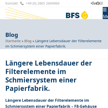
Skip
Kontakt:
+49 (0) 2865 2669966
Xing
LinkedI
Faceb
Ins
to
content
M
Blog
Startseite
»
Blog
»
Längere Lebensdauer der Filterelemente
im Schmiersystem einer Papierfabrik.
Längere Lebensdauer der
Filterelemente im
Schmiersystem einer
Papierfabrik.
Längere Lebensdauer der Filterelemente im
Schmiersystem einer Papierfabrik – F8-Gehäuse