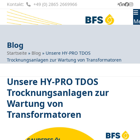
Skip
Kontakt:
+49 (0) 2865 2669966
Xing
LinkedI
Faceb
Ins
to
content
M
Blog
Startseite
»
Blog
»
Unsere HY-PRO TDOS
Trocknungsanlagen zur Wartung von Transformatoren
Unsere HY-PRO TDOS
Trocknungsanlagen zur
Wartung von
Transformatoren