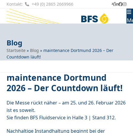
Skip
Kontakt:
+49 (0) 2865 2669966
Xing
LinkedI
Faceb
Ins
to
content
M
Blog
Startseite
»
Blog
»
maintenance Dortmund 2026 – Der
Countdown läuft!
maintenance Dortmund
2026 – Der Countdown läuft!
Die Messe rückt näher – am 25. und 26. Februar 2026
ist es soweit.
Sie finden BFS Fluidservice in Halle 3 | Stand 312.
Nachhaltige Instandhaltung beginnt bei der