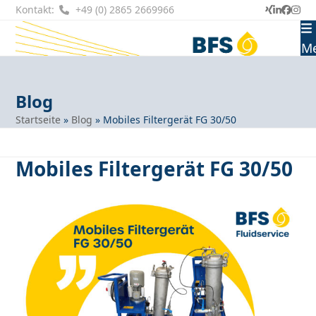
Skip
Kontakt:
+49 (0) 2865 2669966
Xing
LinkedI
Faceb
Ins
to
content
M
Blog
Startseite
»
Blog
»
Mobiles Filtergerät FG 30/50
Mobiles Filtergerät FG 30/50